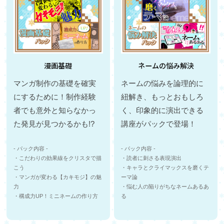
漫画基礎
ネームの悩み解決
マンガ制作の基礎を確実
ネームの悩みを論理的に
にするために！制作経験
紐解き、もっとおもしろ
者でも意外と知らなかっ
く、印象的に演出できる
た発見が見つかるかも!?
講座がパックで登場！
- パック内容 -
- パック内容 -
・こだわりの効果線をクリスタで描
・読者に刺さる表現演出
こう
・キャラとクライマックスを磨くテ
・マンガが変わる【カキモジ】の魅
ーマ論
力
・悩む人の陥りがちなネームあるあ
・構成力UP！ミニネームの作り方
る