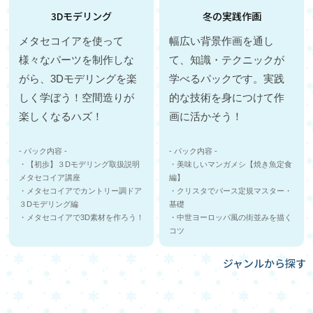
3Dモデリング
冬の実践作画
メタセコイアを使って
幅広い背景作画を通し
様々なパーツを制作しな
て、知識・テクニックが
がら、3Dモデリングを楽
学べるパックです。実践
しく学ぼう！空間造りが
的な技術を身につけて作
楽しくなるハズ！
画に活かそう！
- パック内容 -
- パック内容 -
・【初歩】３Dモデリング取扱説明
・美味しいマンガメシ【焼き魚定食
メタセコイア講座
編】
・メタセコイアでカントリー調ドア
・クリスタでパース定規マスター・
３Dモデリング編
基礎
・メタセコイアで3D素材を作ろう！
・中世ヨーロッパ風の街並みを描く
コツ
ジャンルから探す