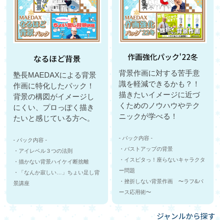
作画強化パック'22冬
なるほど背景
背景作画に対する苦手意
塾長MAEDAXによる背景
識を軽減できるかも？！
作画に特化したパック！
描きたいイメージに近づ
背景の構図がイメージし
くためのノウハウやテク
にくい、プロっぽく描き
ニックが学べる！
たいと感じている方へ。
- パック内容 -
- パック内容 -
・バストアップの背景
・アイレベル３つの法則
・イスピタっ！座らないキャラクタ
・描かない背景ハイケイ断捨離
ー問題
・「なんか寂しい…」ちょい足し背
・挫折しない背景作画 〜ラフ&パ
景講座
ース応用術〜
ジャンルから探す