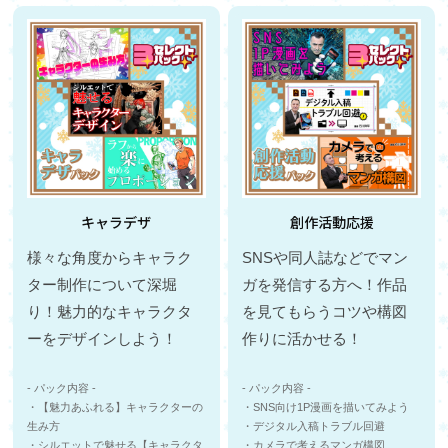
キャラデザ
創作活動応援
様々な角度からキャラク
SNSや同人誌などでマン
ター制作について深堀
ガを発信する方へ！作品
り！魅力的なキャラクタ
を見てもらうコツや構図
ーをデザインしよう！
作りに活かせる！
- パック内容 -
- パック内容 -
・【魅力あふれる】キャラクターの
・SNS向け1P漫画を描いてみよう
生み方
・デジタル入稿トラブル回避
・シルエットで魅せる【キャラクタ
・カメラで考えるマンガ構図