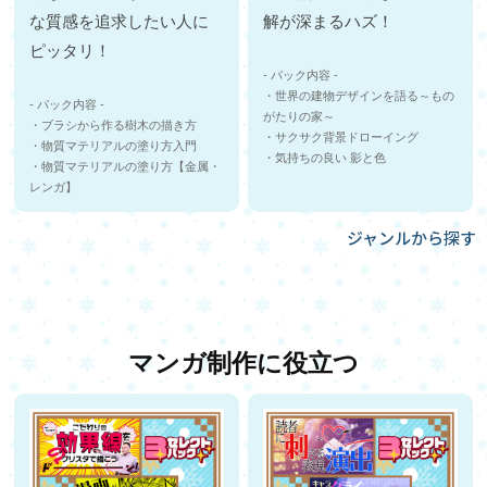
な質感を追求したい人に
解が深まるハズ！
ピッタリ！
- パック内容 -
・世界の建物デザインを語る～もの
- パック内容 -
がたりの家～
・ブラシから作る樹木の描き方
・サクサク背景ドローイング
・物質マテリアルの塗り方入門
・気持ちの良い 影と色
・物質マテリアルの塗り方【金属・
レンガ】
ジャンルから探す
マンガ制作に役立つ