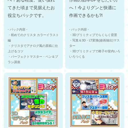
てきた頃まで見据えたお
へ！今よりグンと快適に
役立ちパックです。
作画できるかも?!
- パック内容 -
- パック内容 -
・初めてのクリスタ カラーイラスト
・3Dプリミティブでらくらく背景
編
・写真＆3D・LT変換(線画抽出)マス
・クリスタでアナログ風の原稿に仕
ター
上げるコツ
・3Dプリミティブで椅子や室内いろ
・パーフェクトマスター・ペン＆ブ
いろつくる
ラシ講座