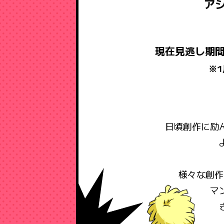
ア
現在見逃し期間
※1
日頃創作に励
様々な創作
マ