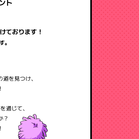
ント
付けております！
ます。
の道を見つけ、
！
座を通じて、
か？
！